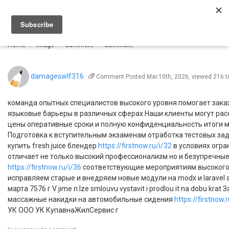
Togg
navi
Home
Image
Comment
Comment
damageswlf316
Comment
Posted Mar.10th, 2026, viewed 216 
команда опытных специалистов высокого уровня помогает зак
языковые барьеры в различных сферах Наши клиенты могут ра
цены оперативные сроки и полную конфиденциальность итоги м
Подготовка к вступительным экзаменам отработка тестовых зад
купить fresh juice блендер
https://firstnow.ru/i/32
в условиях огра
отличает не только высокий профессионализм но и безупречные
https://firstnow.ru/i/36
соответствующие мероприятиям высокого
исправляем старые и внедряем новые модули на modx и larave
марта 7576 г V jime n lze smlouvu vystavit i prodlou it na dobu kra
массажные накидки на автомобильные сидения
https://firstnow.
УК ООО УК КупавнаЖилСервис г