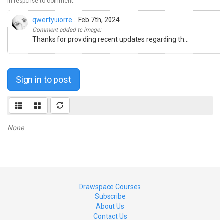
In response to comment:
qwertyuiorre...
Feb.7th, 2024
Comment added to image:
Thanks for providing recent updates regarding th...
Sign in to post
None
Drawspace Courses
Subscribe
About Us
Contact Us