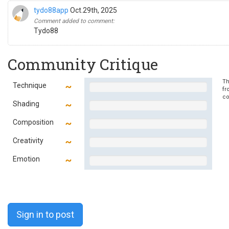
tydo88app
Oct.29th, 2025
Comment added to comment:
Tydo88
Community Critique
Th
Technique
fr
co
Shading
Composition
Creativity
Emotion
Sign in to post