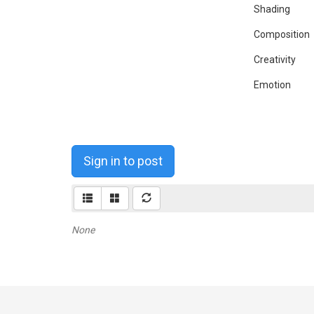
Shading
Composition
Creativity
Emotion
Sign in to post
None