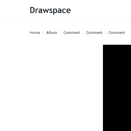
Home
Album
Comment
Comment
Comment