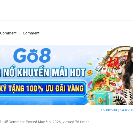
Comment
Comment
1600x500
|
640x20
t
Comment
Posted May.5th, 2026, viewed 76 times