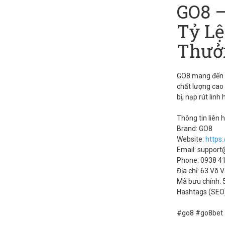
GO8 –
Tỷ Lệ
Thưở
GO8 mang đến kh
chất lượng cao 
bị, nạp rút linh
Thông tin liên 
Brand: GO8
Website:
https:
Email:
support
Phone: 0938 4
Địa chỉ: 63 Võ 
Mã bưu chính:
Hashtags (SEO
#go8 #go8bet 