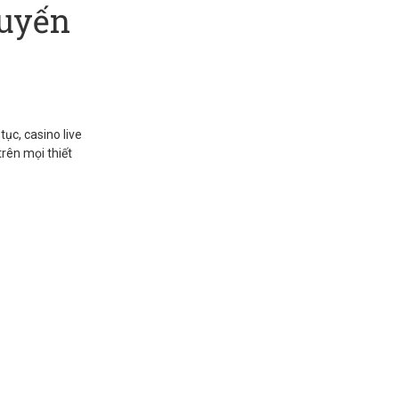
Tuyến
tục, casino live
trên mọi thiết