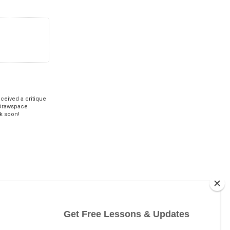
eceived a critique
Drawspace
k soon!