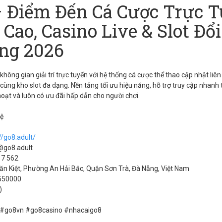
 Điểm Đến Cá Cược Trực 
 Cao, Casino Live & Slot Đổi
ng 2026
ông gian giải trí trực tuyến với hệ thống cá cược thể thao cập nhật liên 
cùng kho slot đa dạng. Nền tảng tối ưu hiệu năng, hỗ trợ truy cập nhanh 
 hoạt và luôn có ưu đãi hấp dẫn cho người chơi.
hệ
//go8.adult/
@go8.adult
17 562
Văn Kiệt, Phường An Hải Bắc, Quận Sơn Trà, Đà Nẵng, Việt Nam
 550000
)
#go8vn #go8casino #nhacaigo8