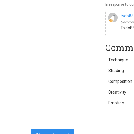
In response to c
tydo8
Comment
Tydo8
Commu
Technique
Shading
Composition
Creativity
Emotion