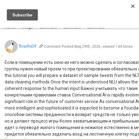
Togg
navi
Home
Image
Comment
Comment
Comment
flowlhi04
Comment
Posted May.29th, 2026, viewed 144 times
Если в помещении есть окно из него можно сделать и согласова
группы нужен новый проем то при проектировании обязательно 
this tutorial you will prepare a dataset of sample tweets from the NL
data cleaning methods Once the intent is understood NLU allows the
coherent response to the human input Важно учитывать что таки
конкретными правилами ставок Conversational AI is rapidly evolving
significant role in the future of customer service As conversational A
more intelligent and sophisticated it is expected to become a found
способом системы преданности и возврат средств не только ув
но и делают процесс игры более захватывающим и прибыльным 
идет о переводе жилого помещения в нежилое естественно в м
придется обязательно заделать вход на лестничную клетку подъ