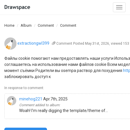
Togg
navi
Home
Album
Comment
Comment
extractiongwl399
Comment
Posted May.31st, 2026, viewed 153
Файлы cookie помогают нам предоставлять наши услуги Использ
соглашаетесь на использование нами файлов cookie Всем модел
момент съёмки Родители вы osempa раствор для похудения
http
заблокировать доступ к
In response to comment:
minehog221
Apr.7th, 2025
Comment added to album:
Woah! I’m really digging the template/theme of...