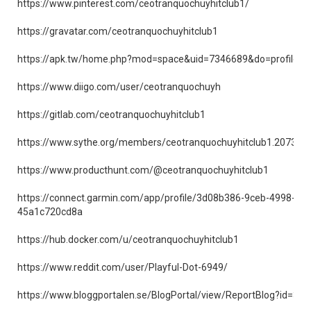
https://www.pinterest.com/ceotranquochuyhitclub1/
https://gravatar.com/ceotranquochuyhitclub1
https://apk.tw/home.php?mod=space&uid=7346689&do=profile
https://www.diigo.com/user/ceotranquochuyh
https://gitlab.com/ceotranquochuyhitclub1
https://www.sythe.org/members/ceotranquochuyhitclub1.207364
https://www.producthunt.com/@ceotranquochuyhitclub1
https://connect.garmin.com/app/profile/3d08b386-9ceb-4998-a0
45a1c720cd8a
https://hub.docker.com/u/ceotranquochuyhitclub1
https://www.reddit.com/user/Playful-Dot-6949/
https://www.bloggportalen.se/BlogPortal/view/ReportBlog?id=31