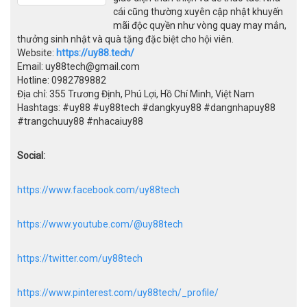
cái cũng thường xuyên cập nhật khuyến
mãi độc quyền như vòng quay may mắn,
thưởng sinh nhật và quà tặng đặc biệt cho hội viên.
Website:
https://uy88.tech/
Email: uy88tech@gmail.com
Hotline: 0982789882
Địa chỉ: 355 Trương Định, Phú Lợi, Hồ Chí Minh, Việt Nam
Hashtags: #uy88 #uy88tech #dangkyuy88 #dangnhapuy88
#trangchuuy88 #nhacaiuy88
Social:
https://www.facebook.com/uy88tech
https://www.youtube.com/@uy88tech
https://twitter.com/uy88tech
https://www.pinterest.com/uy88tech/_profile/