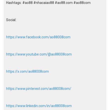
Hashtags: #ao88 #nhacaiao88 #ao88.com #ao88com
Social:
https://www.facebook.com/ao88008com
https://www.youtube.com/@ao88008com
https://x.com/ao88008com
https://www.pinterest.com/ao88008com/
https://www.linkedin.com/in/ao88008com