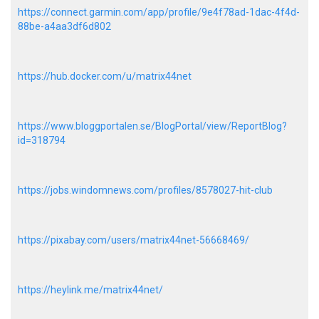
https://connect.garmin.com/app/profile/9e4f78ad-1dac-4f4d-
88be-a4aa3df6d802
https://hub.docker.com/u/matrix44net
https://www.bloggportalen.se/BlogPortal/view/ReportBlog?
id=318794
https://jobs.windomnews.com/profiles/8578027-hit-club
https://pixabay.com/users/matrix44net-56668469/
https://heylink.me/matrix44net/