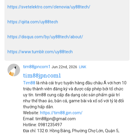
https://svetelektro.com/clenovia/uy88tech/
https://qiita.com/uy88tech
https://disqus.com/by/uy88tech/about/
https://www.tumblr.com/uy88tech
tim88jpncom1
Jun.22nd, 2026
LINK
tim88jpncom1
Tim88
là nhà cái trực tuyến hàng đầu châu Á với hơn 10
triệu thành viên đăng ký và được cấp phép bởi tổ chức
uy tín. tim88 cung cấp đa dạng các sản phẩm giải trí
như thể thao ảo, bắn cá, game bài và xổ số với tỷ lệ đổi
thưởng hấp dẫn.
Website:
https://tim88.jpn.com/
Email: tim88jpn@gmail.com
Hotline: 0981235497
Địa chỉ: 132 Đ. Hồng Bàng, Phường Chợ Lớn, Quận 5,