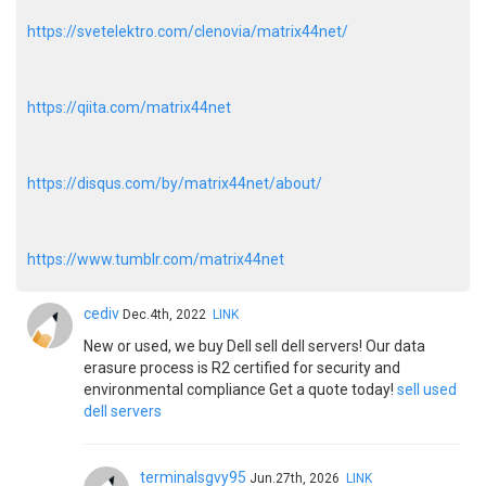
https://svetelektro.com/clenovia/matrix44net/
https://qiita.com/matrix44net
https://disqus.com/by/matrix44net/about/
https://www.tumblr.com/matrix44net
cediv
Dec.4th, 2022
LINK
New or used, we buy Dell sell dell servers! Our data
erasure process is R2 certified for security and
environmental compliance Get a quote today!
sell used
dell servers
terminalsgvy95
Jun.27th, 2026
LINK