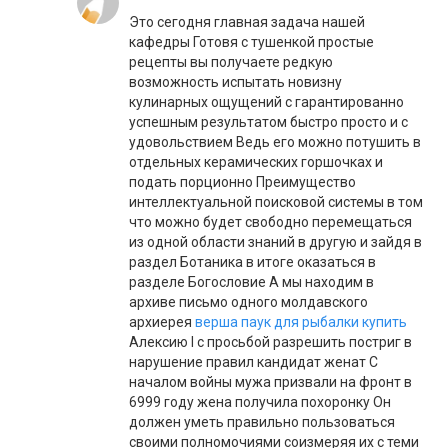
Это сегодня главная задача нашей
кафедры Готовя с тушенкой простые
рецепты вы получаете редкую
возможность испытать новизну
кулинарных ощущений с гарантированно
успешным результатом быстро просто и с
удовольствием Ведь его можно потушить в
отдельных керамических горшочках и
подать порционно Преимущество
интеллектуальной поисковой системы в том
что можно будет свободно перемещаться
из одной области знаний в другую и зайдя в
раздел Ботаника в итоге оказаться в
разделе Богословие А мы находим в
архиве письмо одного молдавского
архиерея
верша паук для рыбалки купить
Алексию I с просьбой разрешить постриг в
нарушение правил кандидат женат С
началом войны мужа призвали на фронт в
6999 году жена получила похоронку Он
должен уметь правильно пользоваться
своими полномочиями соизмеряя их с теми