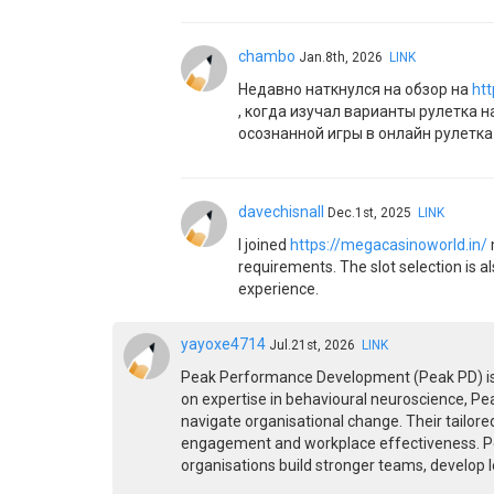
chambo
Jan.8th, 2026
LINK
Недавно наткнулся на обзор на
htt
, когда изучал варианты рулетка 
осознанной игры в онлайн рулетка
davechisnall
Dec.1st, 2025
LINK
I joined
https://megacasinoworld.in/
requirements. The slot selection is a
experience.
yayoxe4714
Jul.21st, 2026
LINK
Peak Performance Development (Peak PD) is a
on expertise in behavioural neuroscience, P
navigate organisational change. Their tailo
engagement and workplace effectiveness. Pea
organisations build stronger teams, develop 