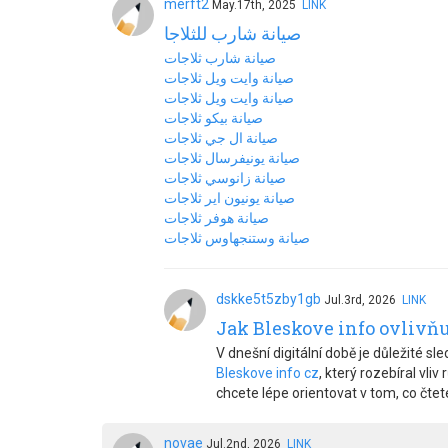
merft2
May.17th, 2025
LINK
صيانة شارب للثلاجا
صيانة شارب ثلاجات
صيانة وايت ويل ثلاجات
صيانة وايت ويل ثلاجات
صيانة بيكو ثلاجات
صيانة ال جي ثلاجات
صيانة يونيفرسال ثلاجات
صيانة زانوسي ثلاجات
صيانة يونيون اير ثلاجات
صيانة هوفر ثلاجات
صيانة وستنجهاوس ثلاجات
dskke5t5zby1gb
Jul.3rd, 2026
LINK
Jak Bleskove info ovlivň
V dnešní digitální době je důležité 
Bleskove info cz
, který rozebíral vli
chcete lépe orientovat v tom, co čtet
novae
Jul.2nd, 2026
LINK