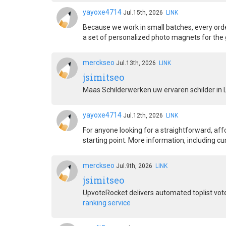
yayoxe4714
Jul.15th, 2026
LINK
Because we work in small batches, every ord
a set of personalized photo magnets for the 
merckseo
Jul.13th, 2026
LINK
jsimitseo
Maas Schilderwerken uw ervaren schilder in Li
yayoxe4714
Jul.12th, 2026
LINK
For anyone looking for a straightforward, affo
starting point. More information, including cu
merckseo
Jul.9th, 2026
LINK
jsimitseo
UpvoteRocket delivers automated toplist vot
ranking service