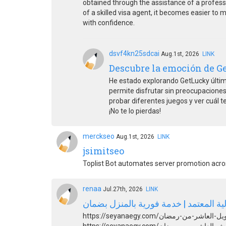
obtained through the assistance of a profess
of a skilled visa agent, it becomes easier to 
with confidence.
dsvf4kn25sdcai
Aug.1st, 2026
LINK
Descubre la emoción de G
He estado explorando GetLucky últim
permite disfrutar sin preocupaciones.
probar diferentes juegos y ver cuál 
¡No te lo pierdas!
merckseo
Aug.1st, 2026
LINK
jsimitseo
Toplist Bot automates server promotion acros
renaa
Jul.27th, 2026
LINK
ية المعتمد | خدمة فورية بالمنزل بضمان