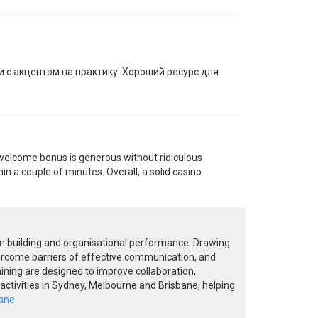
и с акцентом на практику. Хороший ресурс для
r welcome bonus is generous without ridiculous
in a couple of minutes. Overall, a solid casino
m building and organisational performance. Drawing
ercome barriers of effective communication, and
ing are designed to improve collaboration,
ctivities in Sydney, Melbourne and Brisbane, helping
bane