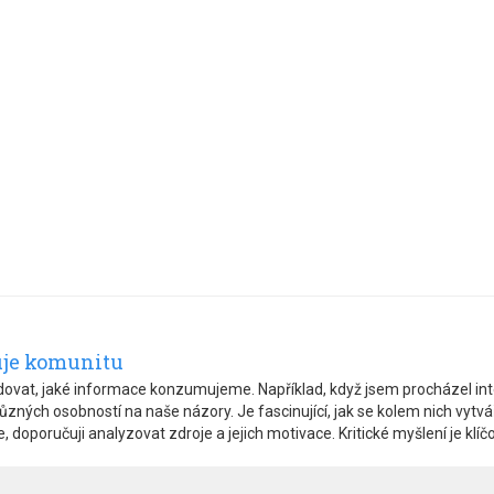
uje komunitu
sledovat, jaké informace konzumujeme. Například, když jsem procházel in
v různých osobností na naše názory. Je fascinující, jak se kolem nich vyt
e, doporučuji analyzovat zdroje a jejich motivace. Kritické myšlení je kl