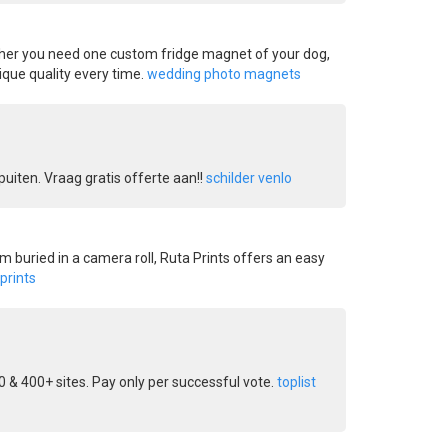
ther you need one custom fridge magnet of your dog,
ique quality every time.
wedding photo magnets
uiten. Vraag gratis offerte aan!!
schilder venlo
em buried in a camera roll, Ruta Prints offers an easy
prints
& 400+ sites. Pay only per successful vote.
toplist