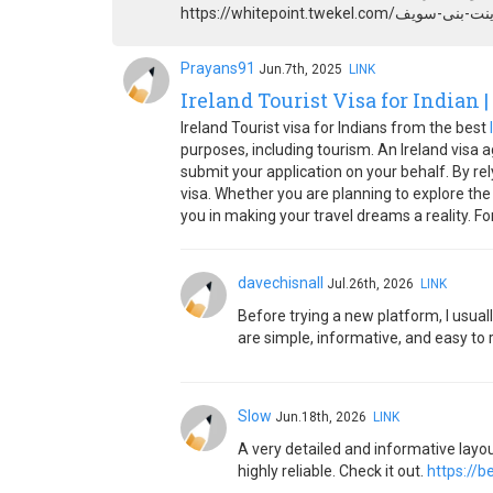
Prayans91
Jun.7th, 2025
LINK
Ireland Tourist Visa for Indian 
Ireland Tourist visa for Indians from the best
purposes, including tourism. An Ireland visa 
submit your application on your behalf. By re
visa. Whether you are planning to explore the s
you in making your travel dreams a reality. For 
davechisnall
Jul.26th, 2026
LINK
Before trying a new platform, I usual
are simple, informative, and easy to 
Slow
Jun.18th, 2026
LINK
A very detailed and informative layou
highly reliable. Check it out.
https://b