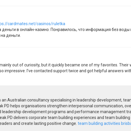
ps://cardmates.net/casinos/ruletka
на деньги в онлайн-казино. Понравилось, что информация без воды 
 на деньги.
mainly out of curiosity, but it quickly became one of my favorites. Thei
lso impressive. I’ve contacted support twice and got helpful answers with
n Australian consultancy specialising in leadership development, tea
eak PD helps organisations strengthen interpersonal communication, ov
red leadership development programs and performance management train
k PD delivers corporate team building experiences and team building a
leaders and create lasting positive change.
team building activities bris