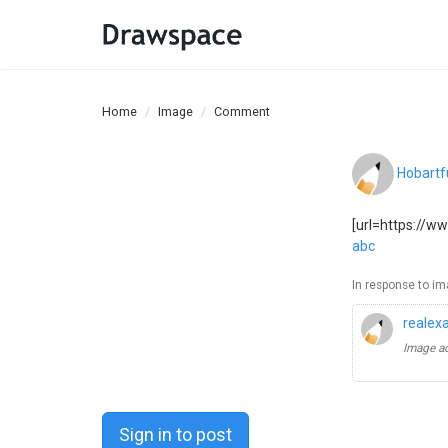
Home
Image
Comment
Hobartf
[url=https://w
abc
In response to im
realex
Image 
Sign in to post