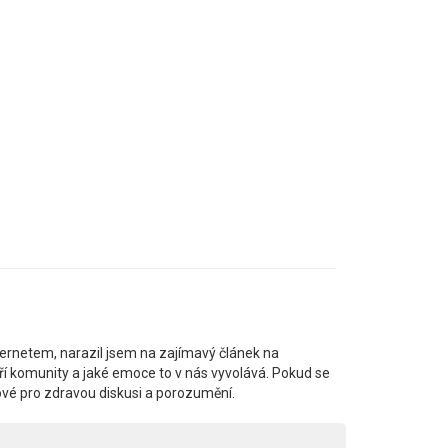
ternetem, narazil jsem na zajímavý článek na
váří komunity a jaké emoce to v nás vyvolává. Pokud se
íčové pro zdravou diskusi a porozumění.