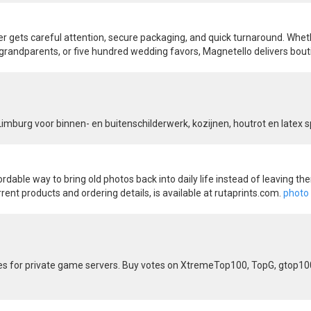
er gets careful attention, secure packaging, and quick turnaround. Whe
grandparents, or five hundred wedding favors, Magnetello delivers bout
mburg voor binnen- en buitenschilderwerk, kozijnen, houtrot en latex sp
rdable way to bring old photos back into daily life instead of leaving th
rrent products and ordering details, is available at rutaprints.com.
photo 
es for private game servers. Buy votes on XtremeTop100, TopG, gtop100 