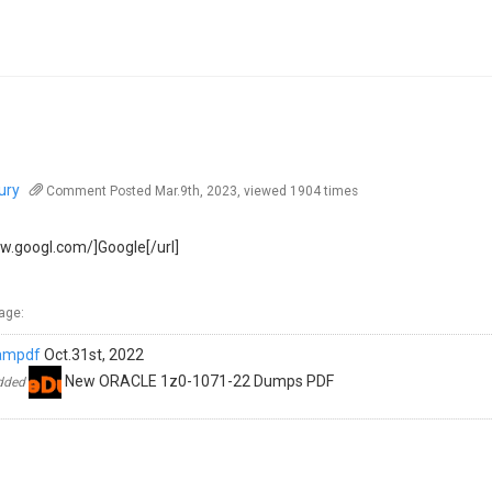
ury
Comment
Posted Mar.9th, 2023, viewed 1904 times
ww.googl.com/]Google[/url]
age:
ampdf
Oct.31st, 2022
New ORACLE 1z0-1071-22 Dumps PDF
added