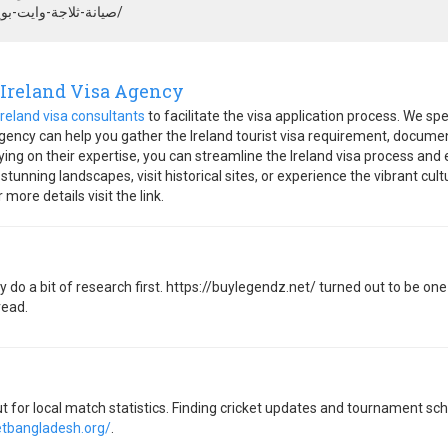
https://whitepoint.twekel.com/صيانة-ثلاجة-وايت-بوينت-بنى-سويف/
| Ireland Visa Agency
Ireland visa consultants
to facilitate the visa application process. We spe
agency can help you gather the Ireland tourist visa requirement, docume
lying on their expertise, you can streamline the Ireland visa process and
tunning landscapes, visit historical sites, or experience the vibrant cultu
more details visit the link.
ly do a bit of research first. https://buylegendz.net/ turned out to be o
read.
t for local match statistics. Finding cricket updates and tournament sch
etbangladesh.org/
.