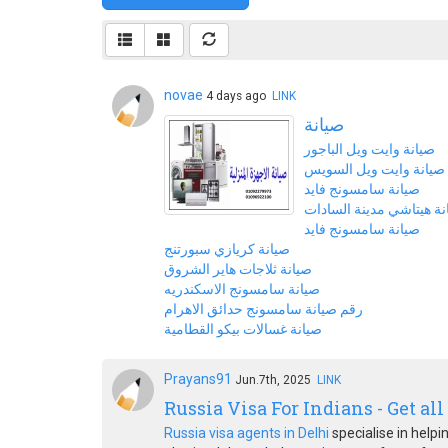
novae
4 days ago
LINK
صيانة
صيانة وايت ويل الباجور
صيانة وايت ويل السويس
صيانة سامسونج فايد
نة هيتاشي مدينة السادات
صيانة سامسونج فايد
صيانة كريازي سبورتنج
صيانة ثلاجات هاير الشروق
صيانة سامسونج الاسكندريه
رقم صيانة سامسونج حدائق الاهرام
صيانة غسالات بيكو القطامية
Prayans91
Jun.7th, 2025
LINK
Russia Visa For Indians - Get all
Russia visa agents in Delhi
specialise in helpi