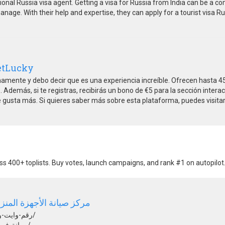
ional Russia visa agent. Getting a visa for Russia from India can be a 
manage. With their help and expertise, they can apply for a tourist visa R
etLucky
amente y debo decir que es una experiencia increíble. Ofrecen hasta 4
 Además, si te registras, recibirás un bono de €5 para la sección intera
te gusta más. Si quieres saber más sobre esta plataforma, puedes visita
s 400+ toplists. Buy votes, launch campaigns, and rank #1 on autopilot.
مركز صيانة الأجهزة المنزل
https://seyanaegy.com/رقم-وايت-ويل-العاشر-من-رمضان/