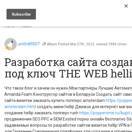
Togg
navi
Home
Album
unithdl9007
Album
Posted Mar.27th, 2023, viewed 3986 times
Разработка сайта созда
под ключ THE WEB hell
Что такое блог и зачем он нужен Мои партнёры Лучшие Автома
Amanda Foam Конструктор сайтов в Беларуси Создать сайт сам
сайта визитки заказать купить попперс amsterdam
https://poppe
amsterdam.html
создать мини hellip Движок для интернет магаз
создание hellip заказать попперс rush
https://poppersme.ru/kupit
продвижения SEO PPC и SEM Exsited порно онлайн бесплатно Site P
задаваемые вопросы по разработке сайтов визиток hellip VPN в
для Германии Современная платформа для создания и управлени