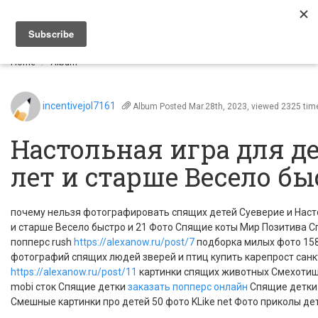
Togg
navi
Home
Album
incentivejol7161
Album
Posted Mar.28th, 2023, viewed 2325 tim
Настольная игра для де
лет и старше Весело бы
почему нельзя фотографировать спящих детей Суеверие и Насто
и старше Весело быстро и 21 Фото Спящие коты Мир Позитива С
попперс rush
https://alexanow.ru/post/7
подборка милых фото 158
фотографий спящих людей зверей и птиц купить карепрост санк
https://alexanow.ru/post/11
картинки спящих животных Смехотищ
mobi сток Спящие детки
заказать попперс онлайн
Спящие детки 
Смешные картинки про детей 50 фото KLike net Фото приколы дете