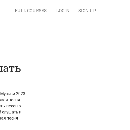
FULL COURSES
LOGIN
SIGN UP
шать
 Музыки 2023
овая песня
сты песен о
3 слушать и
вая песня