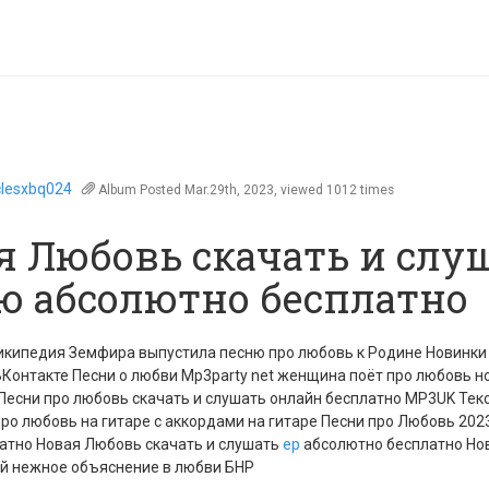
iclesxbq024
Album
Posted Mar.29th, 2023, viewed 1012 times
я Любовь скачать и слу
ю абсолютно бесплатно
Википедия Земфира выпустила песню про любовь к Родине Новинки
Контакте Песни о любви Mp3party net женщина поёт про любовь н
 Песни про любовь скачать и слушать онлайн бесплатно MP3UK Тек
ро любовь на гитаре с аккордами на гитаре Песни про Любовь 202
латно Новая Любовь скачать и слушать
ep
абсолютно бесплатно Но
й нежное объяснение в любви БНР