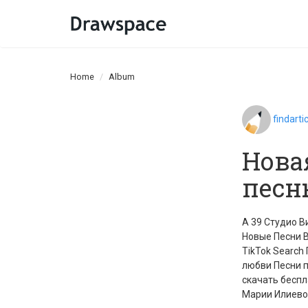
Home
Album
findart
Нова
песн
А 39 Студио 
Новые Песни В
TikTok Search
любви Песни п
скачать бесп
Марии Илиево