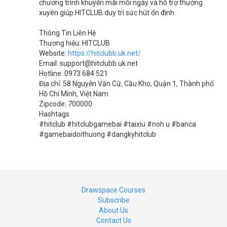
chương trình khuyến mãi mỗi ngày và hỗ trợ thường
xuyên giúp HITCLUB duy trì sức hút ổn định.
Thông Tin Liên Hệ
Thương hiệu: HITCLUB
Website:
https://hitclubb.uk.net/
Email: support@hitclubb.uk.net
Hotline: 0973 684 521
Địa chỉ: 58 Nguyễn Văn Cừ, Cầu Kho, Quận 1, Thành phố
Hồ Chí Minh, Việt Nam
Zipcode: 700000
Hashtags
#hitclub #hitclubgamebai #taixiu #noh u #banca
#gamebaidoithuong #dangkyhitclub
Drawspace Courses
Subscribe
About Us
Contact Us