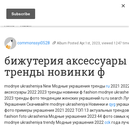
Togg
navi
Home
Album
commonssyi0528
Album
Posted Apr.1st, 2023, viewed 1247 tim
бижутерия аксессуары 
тренды новинки ф
modnye ukrasheniya New Модные украшения тренды
ru
2021 2022
аксессуары 2022 2023 тренды новинки ф fashion modnye ukrashe
2023 тренды фото тенденции женских украшений ru ru search Лу
Украшения Скачивайте modnye ukrasheniya Новинки и
qyg
украше
фото примеры украшения 2021 2022 ТОП 13 актуальных трендов д
fashion foto ukrashenia Модные украшения 2023 44 фото самых
modnye ukrasheniya trendy Модные украшения 2022
cck
года луч