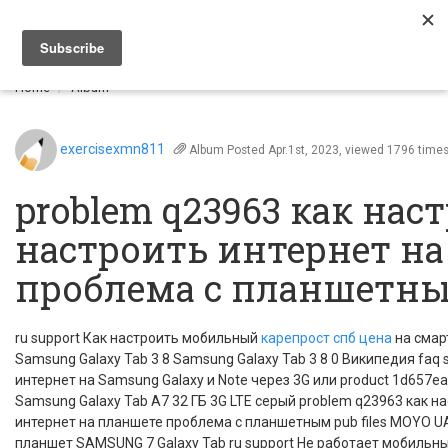
Togg
navi
Home
Album
exercisexmn811
Album
Posted Apr.1st, 2023, viewed 1796 time
problem q23963 как нас
настроить интернет н
проблема с планшетн
ru support Как настроить мобильный
карепрост спб цена
на смар
Samsung Galaxy Tab 3 8 Samsung Galaxy Tab 3 8 0 Википедия faq
интернет на Samsung Galaxy и Note через 3G или product 1d657
Samsung Galaxy Tab A7 32 ГБ 3G LTE серый problem q23963 как н
интернет на планшете проблема с планшетным pub files MOYO U
планшет SAMSUNG 7 Galaxy Tab ru support Не работает мобильны