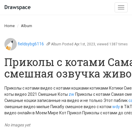
Togg
navi
Home
Album
fieldsybg6116
Album
Posted Apr.1st, 2023, viewed 1387 times
Приколы с котами Сам
смешная озвучка живо
Приколы с котами видео с котами кошками котиками Котики См
коты видео 2021 Смешные Коты
zw
Приколы с котами Самая сме
Смешные кошки записанные на видео и не только Этот паблик
c
смешные видео милые Пикабу смешное видео с котом
wdy
в Tik
видео онлайн в Моем Мире Кот Прикол Приколы с котами до слёз
No images yet