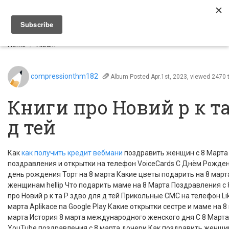
Togg
navi
Home
Album
compressionthm182
Album
Posted Apr.1st, 2023, viewed 2470 
Книги про Новий р к та
д тей
Как
как получить кредит вебмани
поздравить женщин с 8 Марта
поздравления и открытки на телефон VoiceCards С Днём Рожде
день рождения Торт на 8 марта Какие цветы подарить на 8 мар
женщинам hellip Что подарить маме на 8 Марта Поздравления с 8
про Новий р к та Р здво для д тей Прикольные СМС на телефон Li
марта Aplikace na Google Play Какие открытки сестре и маме на 
марта История 8 марта международного женского дня С 8 Март
YouTube поздравления с 8 марта дочери Как поздравить женщин