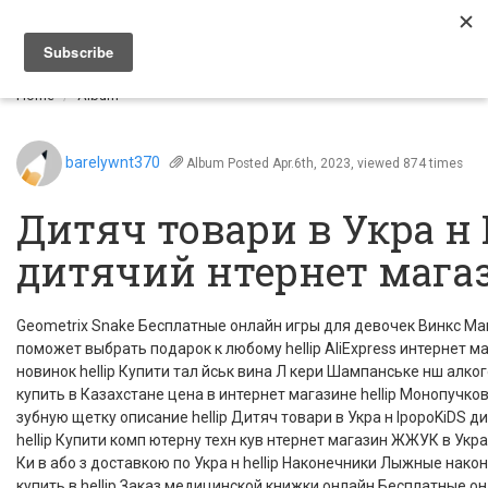
Togg
navi
Home
Album
barelywnt370
Album
Posted Apr.6th, 2023, viewed 874 times
Дитяч товари в Укра н 
дитячий нтернет мага
Geometrix Snake Бесплатные онлайн игры для девочек Винкс М
поможет выбрать подарок к любому hellip AliExpress интернет 
новинок hellip Купити тал йськ вина Л кери Шампанське нш алко
купить в Казахстане цена в интернет магазине hellip Монопучко
зубную щетку описание hellip Дитяч товари в Укра н IpopoKiDS д
hellip Купити комп ютерну техн кув нтернет магазин ЖЖУК в Укра
Ки в або з доставкою по Укра н hellip Наконечники Лыжные нак
купить в hellip Заказ медицинской книжки онлайн Бесплатные онл