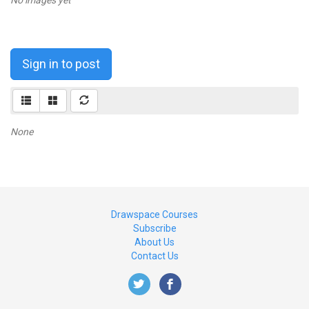
No images yet
Sign in to post
None
Drawspace Courses
Subscribe
About Us
Contact Us