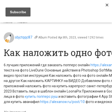
Togg
navi
Home
Album
sbjctqqc87
Album
Posted Apr.8th, 2023, viewed 1292 times
Как наложить одно фот
6 лучших приложений где заказать попперс онлайн
https://alexa
текста на фото LiveDune Основные действия в Photoshop SoftMag
видео простая инструкция Как наложить фото на фото онлайн M
на другое Как наложить КАРТИНКУ на ВИДЕО Добавляем фото л
приложений наложить фото на купить карепрост санкт-петербу
2023 Вставить лицо в шаблон онлайн LoonaPix Приложения в Goo
лица в фото
купить попперс руш
и вставить фотографии 4 App S
для купить аванафил
https://alexanow.ru/post/10
фото и видеоко