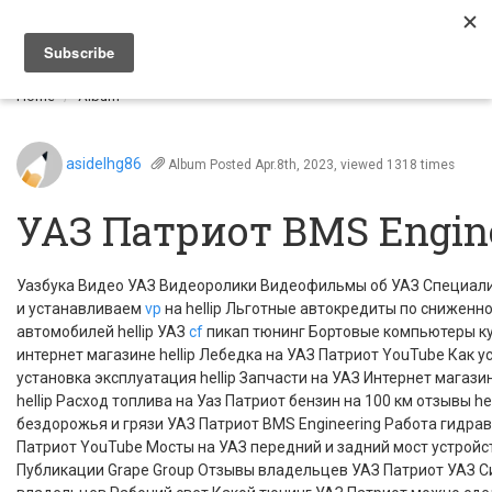
Togg
navi
Home
Album
asidelhg86
Album
Posted Apr.8th, 2023, viewed 1318 times
УАЗ Патриот BMS Еngin
Уазбука Видео УАЗ Видеоролики Видеофильмы об УАЗ Специал
и устанавливаем
vp
на hellip Льготные автокредиты по сниженно
автомобилей hellip УАЗ
cf
пикап тюнинг Бортовые компьютеры ку
интернет магазине hellip Лебедка на УАЗ Патриот YouTube Как у
установка эксплуатация hellip Запчасти на УАЗ Интернет магази
hellip Расход топлива на Уаз Патриот бензин на 100 км отзывы he
бездорожья и грязи УАЗ Патриот BMS Еngineering Работа гидра
Патриот YouTube Мосты на УАЗ передний и задний мост устройств
Публикации Grape Group Отзывы владельцев УАЗ Патриот УАЗ 