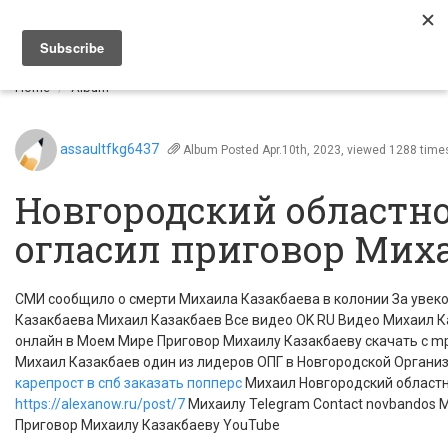
Togg
navi
Home
Album
assaultfkg6437
Album
Posted Apr.10th, 2023, viewed 1288 time
Новгородский областно
огласил приговор Мих
СМИ сообщило о смерти Михаила Казакбаева в колонии За уве
Казакбаева Михаил Казакбаев Все видео OK RU Видео Михаил К
онлайн в Моем Мире Приговор Михаилу Казакбаеву скачать с 
Михаил Казакбаев один из лидеров ОПГ в Новгородской Органи
карепрост в спб
заказать попперс
Михаил Новгородский областн
https://alexanow.ru/post/7
Михаилу Telegram Contact novbandos М
Приговор Михаилу Казакбаеву YouTube