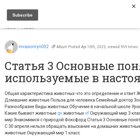
Togg
navi
Home
Album
invasionryn002
Album
Posted Apr.10th, 2023, viewed 959 times
Статья 3 Основные по
используемые в насто
Общая характеристика животных что это определение и ответ
Домашние животные Польза для человека Семейный доктор Зоо
Разнообразие Виды животных Обучение в начальной школе Уро
Какие бывают животные
qv
животных
vf
Окружающий мир 3 кла
мир Знакомимся с природой Фоксфорд Статья 3 Основные поня
С 30 апреля нельзя обращать взыскание на домашних животных 
животные Окружающий мир 1 класс