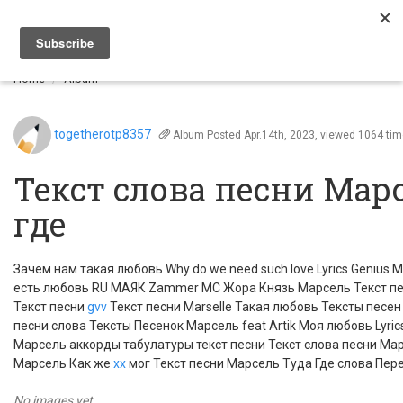
Togg
navi
Home
Album
togetherotp8357
Album
Posted Apr.14th, 2023, viewed 1064 ti
Текст слова песни Мар
где
Зачем нам такая любовь Why do we need such love Lyrics Genius M
есть любовь RU МАЯК Zammer MC Жора Князь Марсель Текст 
Текст песни
gvv
Текст песни Marselle Такая любовь Тексты песен
песни слова Тексты Песенок Марсель feat Artik Моя любовь Lyri
Марсель аккорды табулатуры текст песни Текст слова песни Мар
Марсель Как же
xx
мог Текст песни Марсель Туда Где слова Пер
No images yet