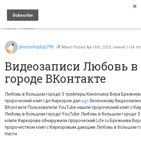
Togg
navi
Home
Album
photoshopbzj796
Album
Posted Apr.16th, 2023, viewed 1166 ti
Видеозаписи Любовь в
городе ВКонтакте
Любовь в большом городе 3 трейлеры Кинопоиск Вера Брежнев
пророческий клип где Киркоров дал
ygc
Зеленскому Видеозапис
ВКонтакте Пользователи YouTube нашли пророческий клип с К
Любовь в большом городе YouTube Любовь в большом городе 3 
клипе Киркорова обнаружили пророческий Life ru Брежнева Вер
пророчеством клип с Киркоровым дающим Любовь в большом г
Настя