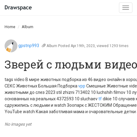
Togg
navi
Home
Album
gpstnp993
Album
Posted Apr.19th, 2023, viewed 1293 times
Зверей с людьми виде
tags video В мире животных подборка из 46 видео онлайн в хо
СЕКС Животных Большая Подборка
vpp
Смешные Животные video
животными до слез 2023 stil zhizni 713402 10 luchshih filmov 1
основанных на реальных 4372593 10 sluchaev
tf
dikie 10 случаев
сдружились с людьми и watch Зоопарк с ЖЕСТОКИМ Обращение
YouTube watch Какая заботливая мама и очаровательные детки
No images yet