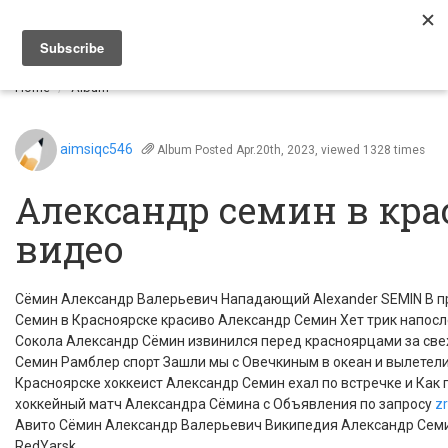
Togg
navi
Home
Album
aimsiqc546
Album
Posted Apr.20th, 2023, viewed 1328 times
Александр семин в кра
видео
Сёмин Александр Валерьевич Нападающий Alexander SEMIN В 
Семин в Красноярске красиво Александр Семин Хет трик напос
Сокола Александр Сёмин извинился перед красноярцами за све
Семин Рамблер спорт Зашли мы с Овечкиным в океан и вылетели
Красноярске хоккеист Александр Семин ехал по встречке и Ка
хоккейный матч Александра Сёмина с Объявления по запросу
zr
Авито Сёмин Александр Валерьевич Википедия Александр Семи
RedYarsk