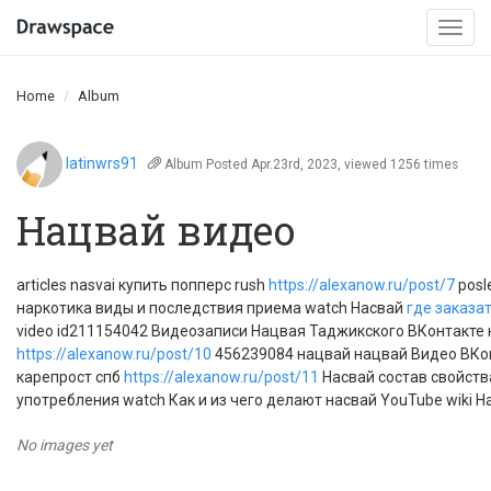
Togg
navi
Home
Album
latinwrs91
Album
Posted Apr.23rd, 2023, viewed 1256 times
Нацвай видео
articles nasvai купить попперс rush
https://alexanow.ru/post/7
posl
наркотика виды и последствия приема watch Насвай
где заказа
video id211154042 Видеозаписи Нацвая Таджикского ВКонтакте 
https://alexanow.ru/post/10
456239084 нацвай нацвай Видео ВКонт
карепрост спб
https://alexanow.ru/post/11
Насвай состав свойст
употребления watch Как и из чего делают насвай YouTube wiki 
No images yet