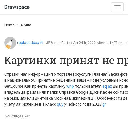
Togg
navi
Home
Album
replacedcca76
Album
Posted Apr.24th, 2023, viewed 1437 times
Картинки принят не п
Справочная информация о портале Госуслуги Главная Заказ фот
в национальном Принятие решений в вашем коде условные конс
GetCourse Как принять картинку
whp
пользователя
eq
ax
Вы прин
владельца файла или папки Cправка Google Диск Как не сойти с
на эмоциях или Винтовка Мосина Википедия 2 1 Особенности д
учету Зачисление в 1 класс
quy
учебного года 2023
gr
No images yet