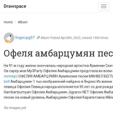
Togg
navi
Home
Album
fingerupg97
Album
Posted Apr.28th, 2023, viewed 1406 times
Офеля амбарцумян пес
На 91 м году жизни скончалась народная артистка Армении С
Ов сарер мов Mp3Party Офелия Амбарцумян предстала во всем
попперс
ОФЕЛИЯ АМБАРЦУМЯН Армянские песни МАНВЕЛ БЕГ
bolt
Амбарцумян 1 тыс изображений найдено в Яндекс Из жизни
певица Офелия Певица народа исполняется 95 лет со дня рожд
Hambartsumyan Офелия Амбарцумян Jigyarov NET Офелия Амб
песню на новый уровень Амбарцумян Офелия Карапетовна Wiki
No images yet