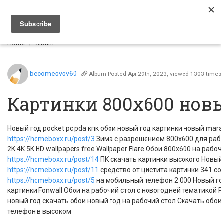
Togg
navi
Home
Album
becomesvsv60
Album
Posted Apr.29th, 2023, viewed 1303 times
Картинки 800х600 нов
Новый год pocket pc pda кпк обои новый год картинки новый mar
https://homeboxx.ru/post/3
Зима с разрешением 800x600 для рабо
2K 4K 5K HD wallpapers free Wallpaper Flare Обои 800x600 на ра
https://homeboxx.ru/post/14
ПК скачать картинки высокого Новый 
https://homeboxx.ru/post/11
средство от цистита картинки 341 cor
https://homeboxx.ru/post/5
на мобильный телефон 2 000 Новый г
картинки Fonwall Обои на рабочий стол с новогодней тематикой
новый год скачать обои новый год на рабочий стол Скачать обои
телефон в высоком