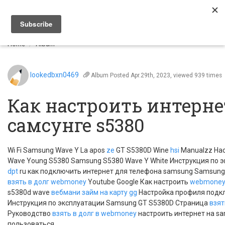
Togg
navi
Home
Album
lookedbxn0469
Album
Posted Apr.29th, 2023, viewed 939 times
Как настроить интерне
самсунге s5380
Wi Fi Samsung Wave Y La apos
ze
GT S5380D Wine
hsi
Manualzz На
Wave Young S5380 Samsung S5380 Wave Y White Инструкция по 
dpt
ru как подключить интернет для телефона samsung Samsun
взять в долг webmoney
Youtube Google Как настроить
webmoney 
s5380d wave
вебмани займ на карту
gg
Настройка профиля подкл
Инструкция по эксплуатации Samsung GT S5380D Страница
взят
Руководство
взять в долг в webmoney
настроить интернет на sa
пользоваться