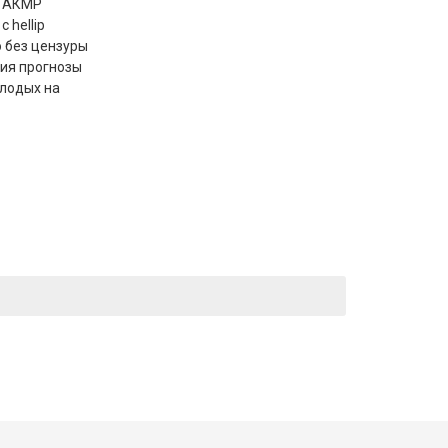
ы АКМР
 hellip
о без цензуры
ия прогнозы
олодых на