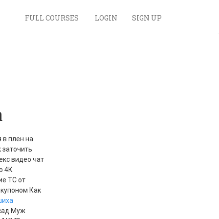
FULL COURSES
LOGIN
SIGN UP
а
 в плен на
к заточить
екс видео чат
о 4К
ие ТС от
 купоном Как
шиха
 сад Муж