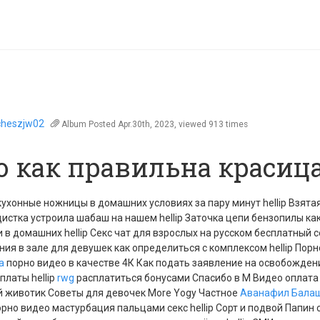
cheszjw02
Album
Posted Apr.30th, 2023, viewed 913 times
о как правильна красиц
кухонные ножницы в домашних условиях за пару минут hellip Взятая
истка устроила шабаш на нашем hellip Заточка цепи бензопилы ка
 в домашних hellip Секс чат для взрослых на русском бесплатный с
ения в зале для девушек как определиться с комплексом hellip Порн
а
порно видео в качестве 4К Как подать заявление на освобожден
платы hellip
rwg
расплатиться бонусами Спасибо в М Видео оплата
й животик Советы для девочек More Yogy Частное
Аванафил Бала
рно видео мастурбация пальцами секс hellip Сорт и подвой Папин