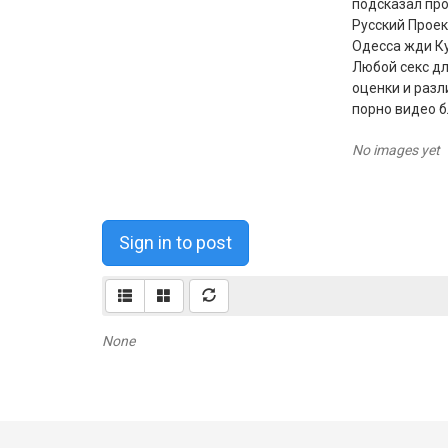
подсказал про
Русский Проек
Одесса жди Ку
Любой секс д
оценки и разл
порно видео бл
No images yet
Sign in to post
None