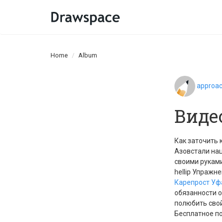
Home
Album
approa
Виде
Как заточить 
Азовстали нац
своими руками
hellip Упражн
Карепрост Уф
обязанности о
полюбить сво
Бесплатное по