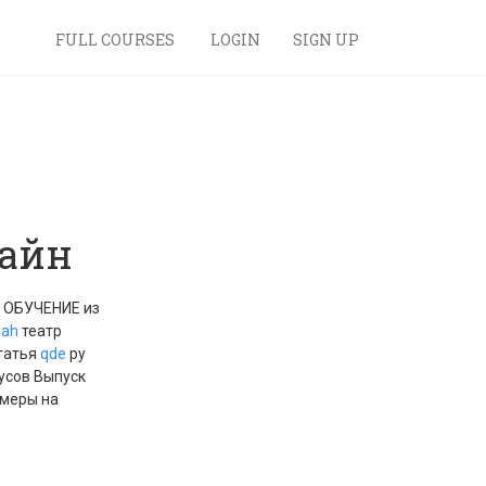
FULL COURSES
LOGIN
SIGN UP
лайн
ОБУЧЕНИЕ из
ah
театр
татья
qde
ру
усов Выпуск
амеры на