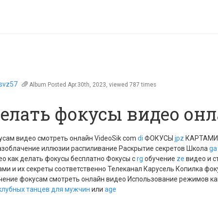
ssvz57
Album
Posted Apr.30th, 2023, viewed 787 times
делать фокусы видео он
усам видео смотреть онлайн VideoSik com
di
ФОКУСЫ
jpz
КАРТАМИ 
зоблачение иллюзии распиливание Раскрытие секретов Школа
ga
ео как делать фокусы бесплатно Фокусы с
rg
обучение
ze
видео и с
ами и их секреты соответственно Телеканал Карусель Копилка фок
учение фокусам смотреть онлайн видео Использование режимов к
 клубных танцев для мужчин
или
age