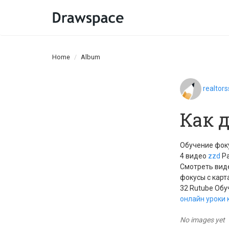
Home
Album
realtor
Как 
Обучение фок
4 видео
zzd
Ра
Смотреть вид
фокусы с карт
32 Rutube Об
онлайн уроки
No images yet