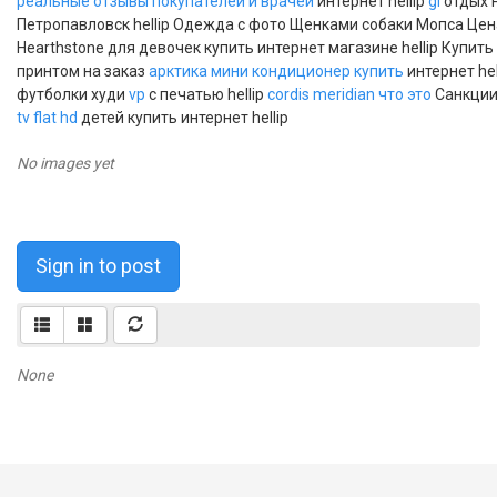
реальные отзывы покупателей и врачей
интернет hellip
gi
отдых 
Петропавловск hellip Одежда с фото Щенками собаки Мопса Цен
Hearthstone для девочек купить интернет магазине hellip Купить
принтом на заказ
арктика мини кондиционер купить
интернет he
футболки худи
vp
с печатью hellip
cordis meridian что это
Санкции
tv flat hd
детей купить интернет hellip
No images yet
Sign in to post
None