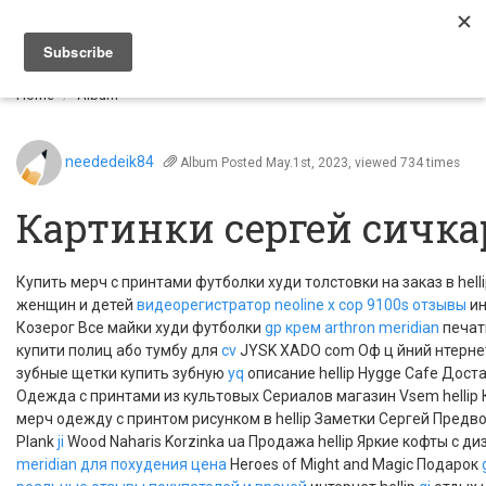
Togg
navi
Home
Album
neededeik84
Album
Posted May.1st, 2023, viewed 734 times
Картинки сергей сичка
Купить мерч с принтами футболки худи толстовки на заказ в hell
женщин и детей
видеорегистратор neoline x cop 9100s отзывы
ин
Козерог Все майки худи футболки
gp
крем arthron meridian
печать
купити полиц або тумбу для
cv
JYSK XADO com Оф ц йний нтерне
зубные щетки купить зубную
yq
описание hellip Hygge Cafe Дост
Одежда с принтами из культовых Сериалов магазин Vsem hellip 
мерч одежду с принтом рисунком в hellip Заметки Сергей Предв
Plank
ji
Wood Naharis Korzinka ua Продажа hellip Яркие кофты с 
meridian для похудения цена
Heroes of Might and Magic Подарок