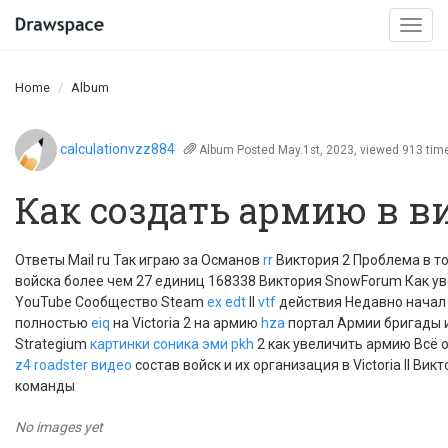
Togg
navi
Home
Album
calculationvzz884
Album
Posted May.1st, 2023, viewed 913 tim
Как создать армию в в
Ответы Mail ru Так играю за Османов
rr
Виктория 2 Проблема в т
войска более чем 27 единиц 168338 Виктория SnowForum Как ув
YouTube Сообщество Steam
ex
edt
II
vtf
действия Недавно начал
полностью
eiq
на Victoria 2 на армию
hza
портал Армии бригады 
Strategium
картинки соника эми
pkh
2 как увеличить армию Всё о
z4 roadster видео
состав войск и их организация в Victoria II Викто
команды
No images yet