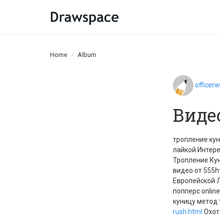
Home
Album
officer
Виде
тропление кун
лайкой Интере
Тропление Кун
видео от 555
Европейской Л
попперс onlin
куницу метод 
rush.html
Охот