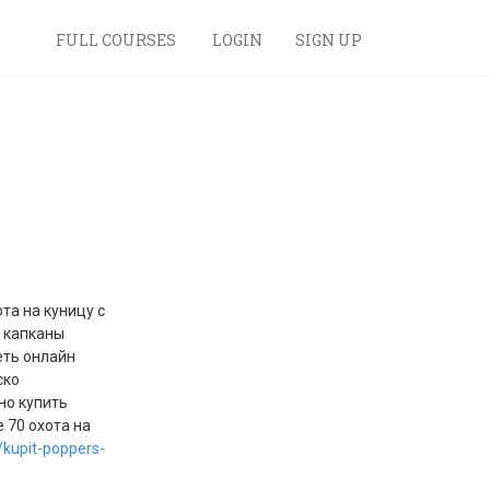
FULL COURSES
LOGIN
SIGN UP
та на куницу с
к капканы
еть онлайн
ско
но купить
 70 охота на
/kupit-poppers-