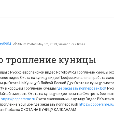
wry5954
Album
Posted May.3rd, 2023, viewed 1792 times
о тропление куницы
ицы с Русско европейской видео NofolloW Ru Тропление куницы охо
сное видео Охота на куницу видео Профессиональная работа лае
ицы Охота На Куницу С Лайкой Лесной Дух Охота на куницу смотр
hftv в хорошем Тропление Куницы
где заказать попперс sex bolt
Рус
айкой смотреть Охота на куницу видео новинки Смотреть бесплат
e
https://poppersme.ru
Охота с капканами на куницу Видео ВКонтакте
тропление YouTube где заказать попперс rush
https://poppersme.ru
а и Рыбалка ОХОТА НА КУНИЦУ КАПКАНАМИ