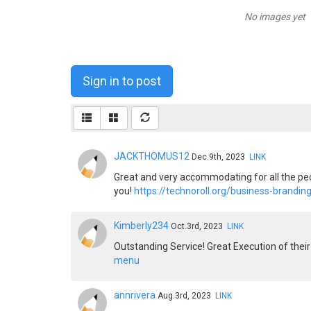
No images yet
Sign in to post
JACKTHOMUS12
Dec.9th, 2023
LINK
Great and very accommodating for all the peo
you!
https://technoroll.org/business-brandin
Kimberly234
Oct.3rd, 2023
LINK
Outstanding Service! Great Execution of their 
menu
annrivera
Aug.3rd, 2023
LINK