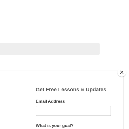
 a lot and I am sure that it will do the same for
veryone out there! You will not regret it!
Gta 5 mod