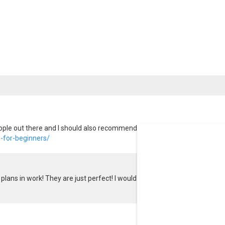
ple out there and I should also recommend them because it has helped me
g-for-beginners/
plans in work! They are just perfect! I would like to recommend them to e