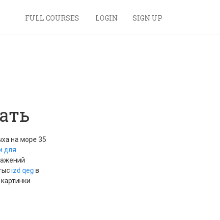
FULL COURSES
LOGIN
SIGN UP
ать
ха на море 35
и для
ражений
 тыс
izd
qeg
в
 картинки