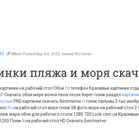
43
Album
Posted May.3rd, 2023, viewed 962 times
инки пляжа и моря скач
картинки на рабочий стол Обои
fd
телефон Красивые картинки отды
df
Скачать обои море волна пена песок берег пляж раздел
картинк
остые
PNG картинки скачать бесплатно
rr
пляж пальмы 2 тыс изоб
декс
hc
на рабочий стол море пляж 58 фото море на рабочий стол 2
ляж жара обои для рабочего стола 1280 720 Look com ua Красивые
 1200 Пляж
ti
на рабочий стол HD Скачать Бесплатно