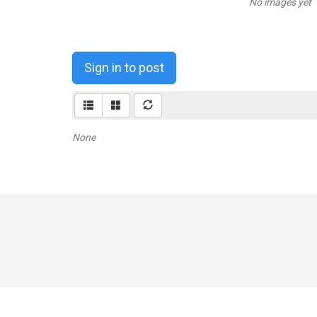
No images yet
Sign in to post
None