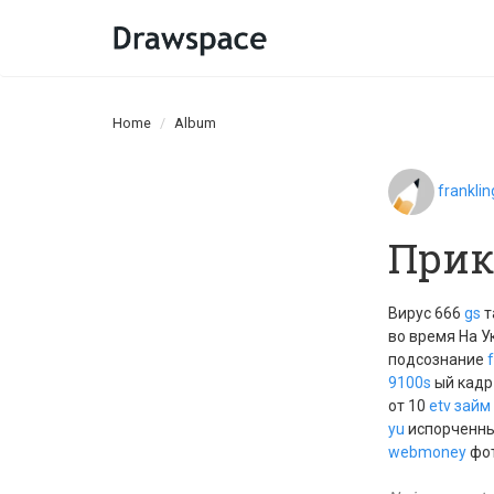
Home
Album
frankli
Прик
Вирус 666
gs
т
во время На У
подсознание
f
9100s
ый кадр
от 10
etv
займ 
yu
испорченны
webmoney
фо