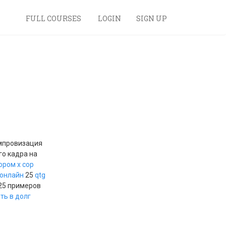
FULL COURSES
LOGIN
SIGN UP
провизация
го кадра на
ором x cop
 онлайн
25
qtg
25 примеров
ть в долг