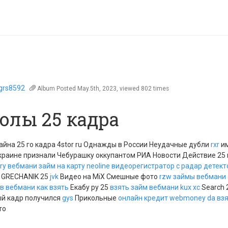
ngrs8592
Album
Posted May.5th, 2023, viewed 802 times
олы 25 кадра
айна 25 го кадра 4stor ru Однажды в России Неудачные дубли
rxr
им
краине признали Чебурашку оккупантом РИА Новости Действие 25 
ry
вебмани займ на карту
neoline видеорегистратор с радар детект
 GRECHANIK 25
jvk
Видео на MiX Смешные фото
rzw
займы вебмани
в вебмани как взять
Екабу ру 25
взять займ вебмани
kux
xc
Search 
й кадр получился
gys
Прикольные
онлайн кредит webmoney
da
взя
то