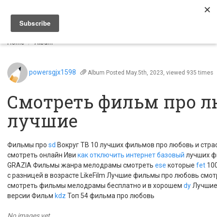
Togg
navi
Home
Album
powersgjx1598
Album
Posted May.5th, 2023, viewed 935 times
Смотреть фильм про л
лучшие
Фильмы про
sd
Вокруг ТВ 10 лучших фильмов про любовь и стра
смотреть онлайн Иви
как отключить интернет базовый
лучших ф
GRAZIA Фильмы жанра мелодрамы смотреть
ese
которые
fet
100
с разницей в возрасте LikeFilm Лучшие фильмы про любовь смо
смотреть фильмы мелодрамы бесплатно и в хорошем
dy
Лучшие
версии Фильм
kdz
Топ 54 фильма про любовь
No images yet