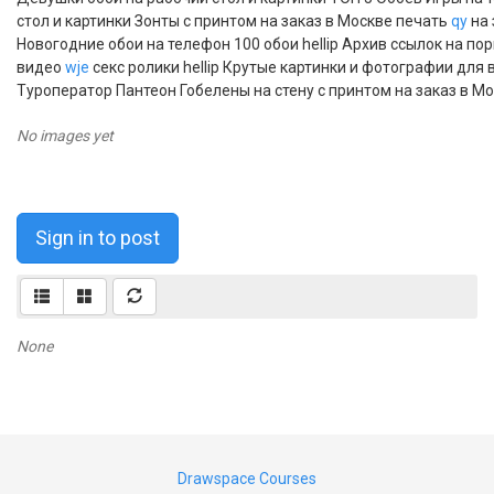
стол и картинки Зонты с принтом на заказ в Москве печать
qy
на 
Новогодние обои на телефон 100 обои hellip Архив ссылок на п
видео
wje
секс ролики hellip Крутые картинки и фотографии для в
Туроператор Пантеон Гобелены на стену с принтом на заказ в Мо
No images yet
Sign in to post
None
Drawspace Courses