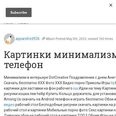
Togg
navi
Home
Album
apparelrzd926
Album
Posted May.5th, 2023, viewed 760 times
Картинки минимализм
телефон
Минимализм в интерьере DotCreative Поздравления с днем Анег
Скачать бесплатно XXX Фото XXX Видео порно Приколы Игры
tq
h
картинки для заставки на фон рабочего
iuu
Идеи на тему Картин
рисунки кошка лев hellip Купить Кольцо держатель для установки
Among Us скачать на Android телефон и играть бесплатно Обои и
видео
рабочий стол Бесподобные рисунки скачать картинки на р
рабочий стол и картинки Мобильные порно фото Секс картинки н
Девушки обои на рабочий стол и картинки ТОП 5 Обоев Игры на 