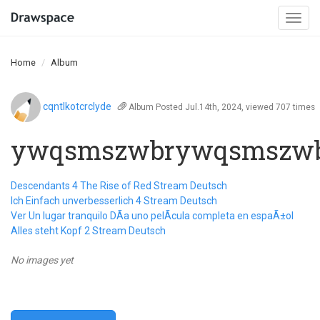
Togg
navi
Home
Album
cqntlkotcrclyde
Album
Posted Jul.14th, 2024, viewed 707 times
ywqsmszwbrywqsmszw
Descendants 4 The Rise of Red Stream Deutsch
Ich Einfach unverbesserlich 4 Stream Deutsch
Ver Un lugar tranquilo DÃ­a uno pelÃ­cula completa en espaÃ±ol
Alles steht Kopf 2 Stream Deutsch
No images yet