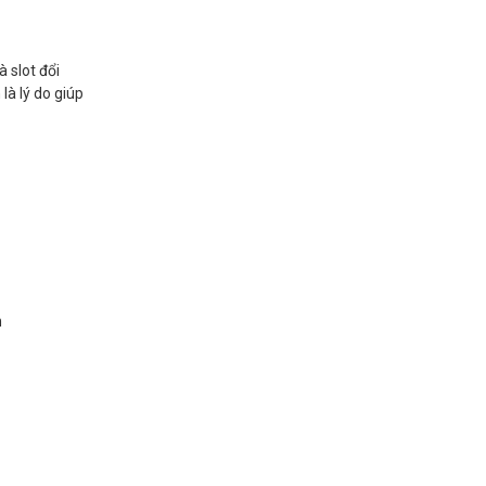
à slot đổi
à lý do giúp
h