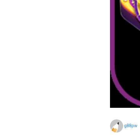
g88pw