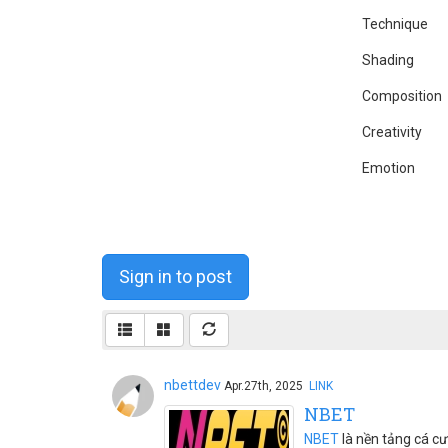
Technique
Shading
Composition
Creativity
Emotion
Sign in to post
nbettdev
Apr.27th, 2025
LINK
NBET
NBET
là nền tảng cá cư