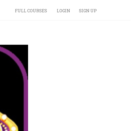
FULL COURSES
LOGIN
SIGN UP