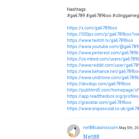
Hashtags:
#ga6789 #ga6789boo #cổnggamega
https://x.com/ga6789boo
https://500px.com/p/ga6789boo?vi
https://www.twitch.tv/ga6789boo
https://www.youtube.com/@ga678
https://www.pinterest.com/ga6789bo
https://os.mbed.com/users/ga6789
https://www.reddit.com/user/ga678
https://www.behance.net/ga6789bo
https://www.undrtone.com/ga6789
https://devdojo.com/ga6789boo
https://pubhtml5.com/homepage/xf
https://app.readthedocs.org/profil
https://gravatar.com/ga6789boo
https://www.snipesocial.co.uk/ga67
net88casinoxcom
May.5th, 2
Net88