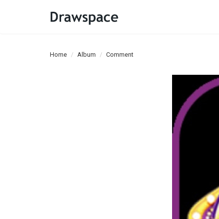
Home
Album
Comment