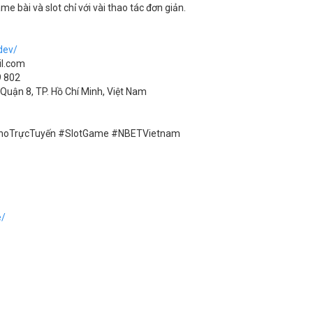
ame bài và slot chỉ với vài thao tác đơn giản.
.dev/
il.com
9 802
Quận 8, TP. Hồ Chí Minh, Việt Nam
noTrựcTuyến #SlotGame #NBETVietnam
e/