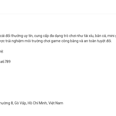
cái đổi thưởng uy tín, cung cấp đa dạng trò chơi như tài xỉu, bắn cá, min
c trải nghiệm môi trường chơi game công bằng và an toàn tuyệt đối.
hệ:
ga6789
hường 8, Gò Vấp, Hồ Chí Minh, Việt Nam