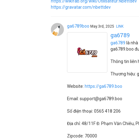
https://wikifab.org/wiki/Utilisateur:Nbettdev
https://gravatar.com/nbettdev
ga6789boo
May.3rd, 2025
LINK
ga6789
ga6789
là nhà 
ga6789.boo đượ
Thông tin liên 
Thương hiệu: 
Website:
https://ga6789.boo
Email: support@ga6789.boo
Số điện thoại: 0565 418 206
Địa chỉ: 48/11F Đ. Phạm Văn Chiêu, P
Zipcode: 70000