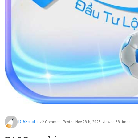
Dt68mobi
Comment
Posted Nov.28th, 2025, viewed 68 times