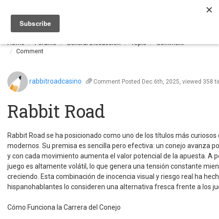
Togg
navi
Home
Forums
General Discussion
Topic
Comment
Comment
rabbitroadcasino
Comment
Posted Dec.6th, 2025, viewed 358 t
Rabbit Road
Rabbit Road se ha posicionado como uno de los títulos más curiosos 
modernos. Su premisa es sencilla pero efectiva: un conejo avanza 
y con cada movimiento aumenta el valor potencial de la apuesta. A pes
juego es altamente volátil, lo que genera una tensión constante mient
creciendo. Esta combinación de inocencia visual y riesgo real ha he
hispanohablantes lo consideren una alternativa fresca frente a los ju
Cómo Funciona la Carrera del Conejo