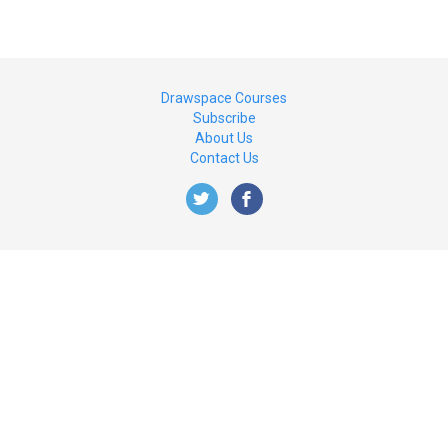
Drawspace Courses
Subscribe
About Us
Contact Us