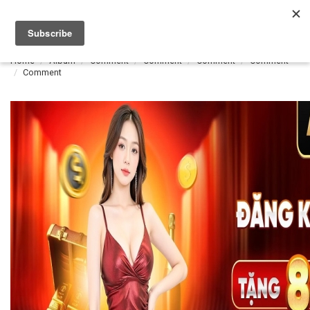
Togg
navi
Home
Album
Comment
Comment
Comment
Comment
Comment