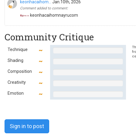
keonhacaihom...
Jan.10th, 2026
Comment added to comment:
keonhacaihomnayrucom
Community Critique
Th
Technique
fr
co
Shading
Composition
Creativity
Emotion
Sign in to post