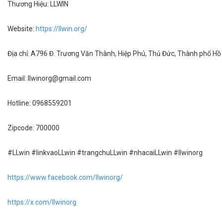
Thương Hiệu: LLWIN
Website:
https://llwin.org/
Địa chỉ: A796 Đ. Trương Văn Thành, Hiệp Phú, Thủ Đức, Thành phố Hồ
Email:
llwinorg@gmail.com
Hotline: 0968559201
Zipcode: 700000
#LLwin #linkvaoLLwin #trangchuLLwin #nhacaiLLwin #llwinorg
https://www.facebook.com/llwinorg/
https://x.com/llwinorg