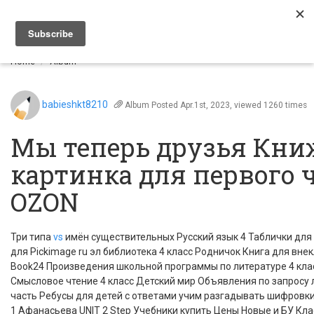
Togg
navi
Home
Album
babieshkt8210
Album
Posted Apr.1st, 2023, viewed 1260 times
Мы теперь друзья Кни
картинка для первого 
OZON
Три типа
vs
имён существительных Русский язык 4 Таблички для 
для Pickimage ru эл библиотека 4 класс Родничок Книга для внек
Book24 Произведения школьной программы по литературе 4 кла
Смысловое чтение 4 класс Детский мир Объявления по запросу л
часть Ребусы для детей с ответами учим разгадывать шифровк
1 Афанасьева UNIT 2 Step Учебники купить Цены Новые и БУ Кла