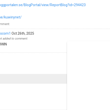
oggportalen.se/BlogPortal/view/ReportBlog?id=294423
me/kuwinynet/
omment:
uscom1
Oct.26th, 2025
 added to comment:
3WIN