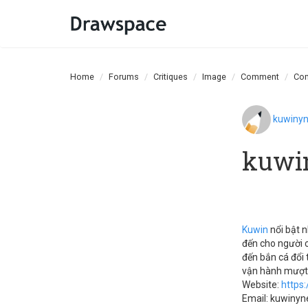
Home
Forums
Critiques
Image
Comment
Co
kuwinyn
kuwi
Kuwin
nổi bật 
đến cho người c
đến bắn cá đổi 
vận hành mượt
Website:
https:
Email:
kuwinyn