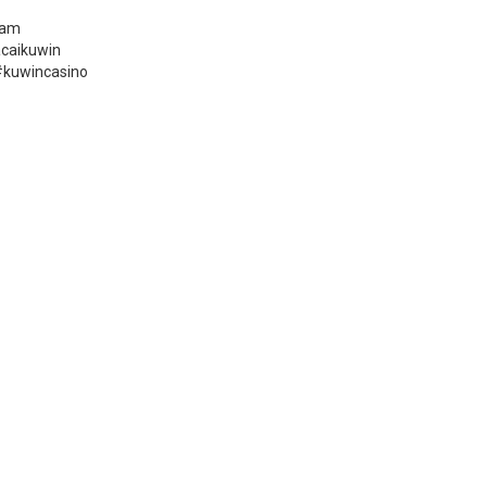
Nam
caikuwin
#kuwincasino