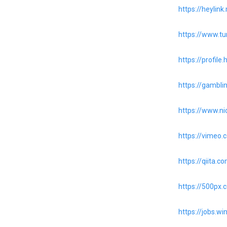
https://heylin
https://www.t
https://profile
https://gambli
https://www.ni
https://vimeo
https://qiita.
https://500px
https://jobs.