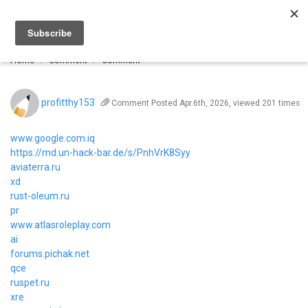
Togg
navi
Home
Comment
Comment
profitthy153
Comment
Posted Apr.6th, 2026, viewed 201 times
www.google.com.iq
https://md.un-hack-bar.de/s/PnhVrK8Syy
aviaterra.ru
xd
rust-oleum.ru
pr
www.atlasroleplay.com
ai
forums.pichak.net
qce
ruspet.ru
xre