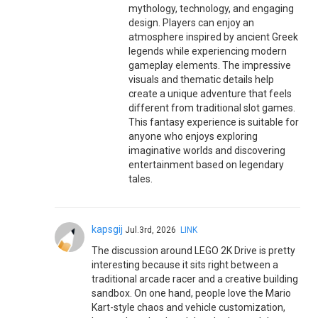
mythology, technology, and engaging
design. Players can enjoy an
atmosphere inspired by ancient Greek
legends while experiencing modern
gameplay elements. The impressive
visuals and thematic details help
create a unique adventure that feels
different from traditional slot games.
This fantasy experience is suitable for
anyone who enjoys exploring
imaginative worlds and discovering
entertainment based on legendary
tales.
kapsgij
Jul.3rd, 2026
LINK
The discussion around LEGO 2K Drive is pretty
interesting because it sits right between a
traditional arcade racer and a creative building
sandbox. On one hand, people love the Mario
Kart-style chaos and vehicle customization,