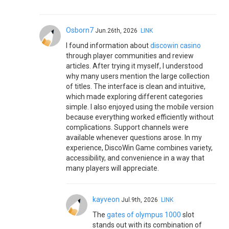
Osborn7
Jun.26th, 2026
LINK
I found information about
discowin casino
through player communities and review
articles. After trying it myself, I understood
why many users mention the large collection
of titles. The interface is clean and intuitive,
which made exploring different categories
simple. I also enjoyed using the mobile version
because everything worked efficiently without
complications. Support channels were
available whenever questions arose. In my
experience, DiscoWin Game combines variety,
accessibility, and convenience in a way that
many players will appreciate.
kayveon
Jul.9th, 2026
LINK
The
gates of olympus 1000
slot
stands out with its combination of